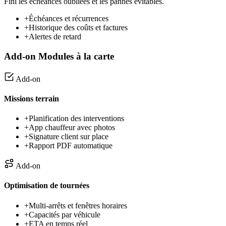
Fini les échéances oubliées et les pannes évitables.
+
Échéances et récurrences
+
Historique des coûts et factures
+
Alertes de retard
Add-on
Modules à la carte
Add-on
Missions terrain
+
Planification des interventions
+
App chauffeur avec photos
+
Signature client sur place
+
Rapport PDF automatique
Add-on
Optimisation de tournées
+
Multi-arrêts et fenêtres horaires
+
Capacités par véhicule
+
ETA en temps réel