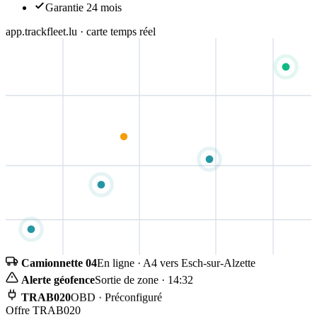
Garantie 24 mois
app.trackfleet.lu · carte temps réel
Camionnette 04
En ligne · A4 vers Esch-sur-Alzette
Alerte géofence
Sortie de zone · 14:32
TRAB020
OBD · Préconfiguré
Offre TRAB020