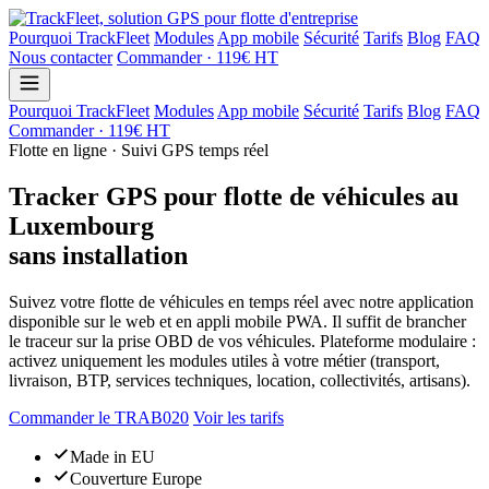
Pourquoi TrackFleet
Modules
App mobile
Sécurité
Tarifs
Blog
FAQ
Nous contacter
Commander · 119€ HT
Pourquoi TrackFleet
Modules
App mobile
Sécurité
Tarifs
Blog
FAQ
Commander · 119€ HT
Flotte en ligne · Suivi GPS temps réel
Tracker GPS pour flotte de véhicules au
Luxembourg
sans installation
Suivez votre flotte de véhicules en temps réel avec notre application
disponible sur le web et en appli mobile PWA. Il suffit de brancher
le traceur sur la prise OBD de vos véhicules. Plateforme modulaire :
activez uniquement les modules utiles à votre métier (transport,
livraison, BTP, services techniques, location, collectivités, artisans).
Commander le TRAB020
Voir les tarifs
Made in EU
Couverture Europe