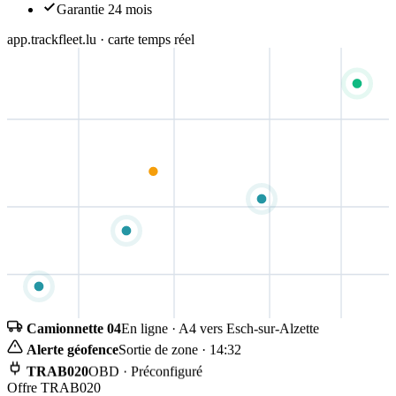
Garantie 24 mois
app.trackfleet.lu · carte temps réel
Camionnette 04
En ligne · A4 vers Esch-sur-Alzette
Alerte géofence
Sortie de zone · 14:32
TRAB020
OBD · Préconfiguré
Offre TRAB020