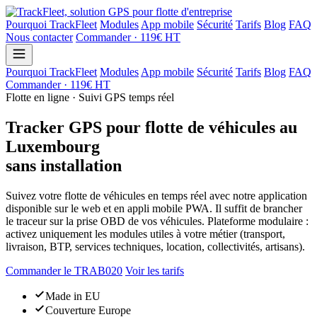
Pourquoi TrackFleet
Modules
App mobile
Sécurité
Tarifs
Blog
FAQ
Nous contacter
Commander · 119€ HT
Pourquoi TrackFleet
Modules
App mobile
Sécurité
Tarifs
Blog
FAQ
Commander · 119€ HT
Flotte en ligne · Suivi GPS temps réel
Tracker GPS pour flotte de véhicules au
Luxembourg
sans installation
Suivez votre flotte de véhicules en temps réel avec notre application
disponible sur le web et en appli mobile PWA. Il suffit de brancher
le traceur sur la prise OBD de vos véhicules. Plateforme modulaire :
activez uniquement les modules utiles à votre métier (transport,
livraison, BTP, services techniques, location, collectivités, artisans).
Commander le TRAB020
Voir les tarifs
Made in EU
Couverture Europe