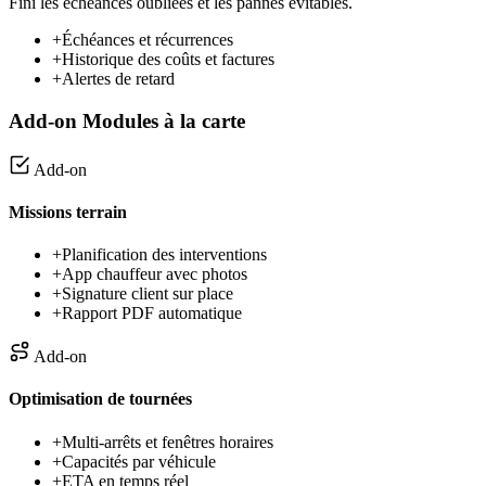
Fini les échéances oubliées et les pannes évitables.
+
Échéances et récurrences
+
Historique des coûts et factures
+
Alertes de retard
Add-on
Modules à la carte
Add-on
Missions terrain
+
Planification des interventions
+
App chauffeur avec photos
+
Signature client sur place
+
Rapport PDF automatique
Add-on
Optimisation de tournées
+
Multi-arrêts et fenêtres horaires
+
Capacités par véhicule
+
ETA en temps réel