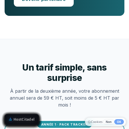
Un tarif simple, sans
surprise
À partir de la deuxième année, votre abonnement
annuel sera de 59 € HT, soit moins de 5 € HT par
mois !
HostCitadel
HostCitadel
HostCitadel
HostCitadel
HostCitadel
HostCitadel
HostCitadel
HostCitadel
HostCitadel
HostCitadel
HostCitadel
HostCitadel
HostCitadel
HostCitadel
HostCitadel
HostCitadel
HostCitadel
HostCitadel
HostCitadel
HostCitadel
HostCitadel
HostCitadel
Cookies
Non
OK
ANNÉE 1 · PACK TRACKER