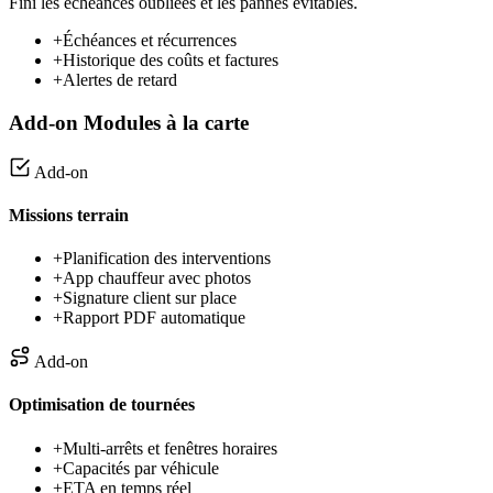
Fini les échéances oubliées et les pannes évitables.
+
Échéances et récurrences
+
Historique des coûts et factures
+
Alertes de retard
Add-on
Modules à la carte
Add-on
Missions terrain
+
Planification des interventions
+
App chauffeur avec photos
+
Signature client sur place
+
Rapport PDF automatique
Add-on
Optimisation de tournées
+
Multi-arrêts et fenêtres horaires
+
Capacités par véhicule
+
ETA en temps réel