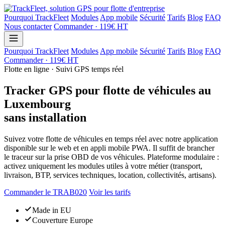
Pourquoi TrackFleet
Modules
App mobile
Sécurité
Tarifs
Blog
FAQ
Nous contacter
Commander · 119€ HT
Pourquoi TrackFleet
Modules
App mobile
Sécurité
Tarifs
Blog
FAQ
Commander · 119€ HT
Flotte en ligne · Suivi GPS temps réel
Tracker GPS pour flotte de véhicules au
Luxembourg
sans installation
Suivez votre flotte de véhicules en temps réel avec notre application
disponible sur le web et en appli mobile PWA. Il suffit de brancher
le traceur sur la prise OBD de vos véhicules. Plateforme modulaire :
activez uniquement les modules utiles à votre métier (transport,
livraison, BTP, services techniques, location, collectivités, artisans).
Commander le TRAB020
Voir les tarifs
Made in EU
Couverture Europe