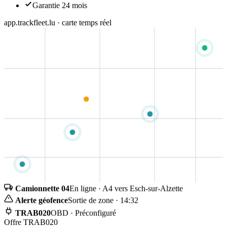
Garantie 24 mois
app.trackfleet.lu · carte temps réel
Camionnette 04
En ligne · A4 vers Esch-sur-Alzette
Alerte géofence
Sortie de zone · 14:32
TRAB020
OBD · Préconfiguré
Offre TRAB020