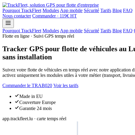
Pourquoi TrackFleet
Modules
App mobile
Sécurité
Tarifs
Blog
FAQ
Nous contacter
Commander · 119€ HT
Pourquoi TrackFleet
Modules
App mobile
Sécurité
Tarifs
Blog
FAQ
Flotte en ligne · Suivi GPS temps réel
Tracker GPS pour flotte de véhicules au
sans installation
Suivez votre flotte de véhicules en temps réel avec notre application 
activez uniquement les modules utiles à votre métier (transport, livraiso
Commander le TRAB020
Voir les tarifs
Made in EU
Couverture Europe
Garantie 24 mois
app.trackfleet.lu · carte temps réel