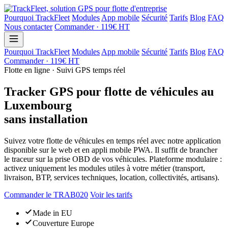
Pourquoi TrackFleet
Modules
App mobile
Sécurité
Tarifs
Blog
FAQ
Nous contacter
Commander · 119€ HT
Pourquoi TrackFleet
Modules
App mobile
Sécurité
Tarifs
Blog
FAQ
Commander · 119€ HT
Flotte en ligne · Suivi GPS temps réel
Tracker GPS pour flotte de véhicules au
Luxembourg
sans installation
Suivez votre flotte de véhicules en temps réel avec notre application
disponible sur le web et en appli mobile PWA. Il suffit de brancher
le traceur sur la prise OBD de vos véhicules. Plateforme modulaire :
activez uniquement les modules utiles à votre métier (transport,
livraison, BTP, services techniques, location, collectivités, artisans).
Commander le TRAB020
Voir les tarifs
Made in EU
Couverture Europe