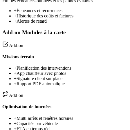
Fini les échéances oubliées et les pannes évitables.
+
Échéances et récurrences
+
Historique des coûts et factures
+
Alertes de retard
Add-on
Modules à la carte
Add-on
Missions terrain
+
Planification des interventions
+
App chauffeur avec photos
+
Signature client sur place
+
Rapport PDF automatique
Add-on
Optimisation de tournées
+
Multi-arrêts et fenêtres horaires
+
Capacités par véhicule
+
ETA en temps réel