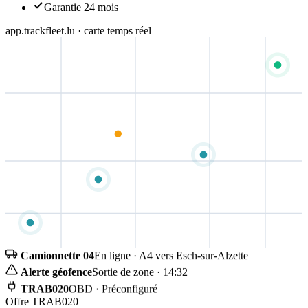
Garantie 24 mois
app.trackfleet.lu · carte temps réel
Camionnette 04
En ligne · A4 vers Esch-sur-Alzette
Alerte géofence
Sortie de zone · 14:32
TRAB020
OBD · Préconfiguré
Offre TRAB020