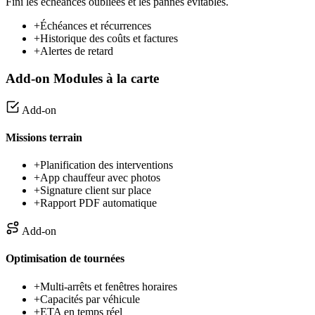
Fini les échéances oubliées et les pannes évitables.
+
Échéances et récurrences
+
Historique des coûts et factures
+
Alertes de retard
Add-on
Modules à la carte
Add-on
Missions terrain
+
Planification des interventions
+
App chauffeur avec photos
+
Signature client sur place
+
Rapport PDF automatique
Add-on
Optimisation de tournées
+
Multi-arrêts et fenêtres horaires
+
Capacités par véhicule
+
ETA en temps réel