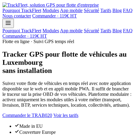
Pourquoi TrackFleet
Modules
App mobile
Sécurité
Tarifs
Blog
FAQ
Nous contacter
Commander · 119€ HT
Pourquoi TrackFleet
Modules
App mobile
Sécurité
Tarifs
Blog
FAQ
Commander · 119€ HT
Flotte en ligne · Suivi GPS temps réel
Tracker GPS pour flotte de véhicules au
Luxembourg
sans installation
Suivez votre flotte de véhicules en temps réel avec notre application
disponible sur le web et en appli mobile PWA. Il suffit de brancher
le traceur sur la prise OBD de vos véhicules. Plateforme modulaire :
activez uniquement les modules utiles à votre métier (transport,
livraison, BTP, services techniques, location, collectivités, artisans).
Commander le TRAB020
Voir les tarifs
Made in EU
Couverture Europe