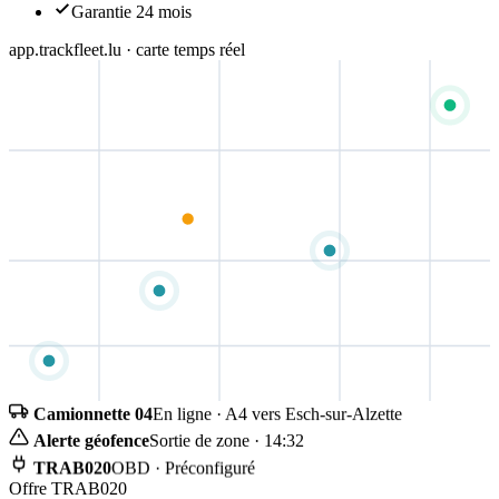
Garantie 24 mois
app.trackfleet.lu · carte temps réel
Camionnette 04
En ligne · A4 vers Esch-sur-Alzette
Alerte géofence
Sortie de zone · 14:32
TRAB020
OBD · Préconfiguré
Offre TRAB020