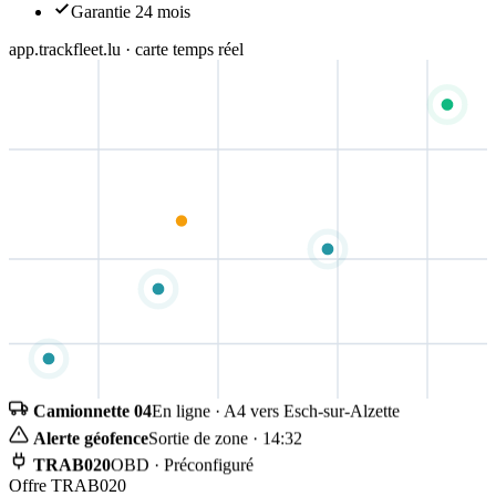
Garantie 24 mois
app.trackfleet.lu · carte temps réel
Camionnette 04
En ligne · A4 vers Esch-sur-Alzette
Alerte géofence
Sortie de zone · 14:32
TRAB020
OBD · Préconfiguré
Offre TRAB020