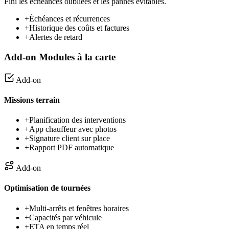
Fini les échéances oubliées et les pannes évitables.
+
Échéances et récurrences
+
Historique des coûts et factures
+
Alertes de retard
Add-on
Modules à la carte
Add-on
Missions terrain
+
Planification des interventions
+
App chauffeur avec photos
+
Signature client sur place
+
Rapport PDF automatique
Add-on
Optimisation de tournées
+
Multi-arrêts et fenêtres horaires
+
Capacités par véhicule
+
ETA en temps réel