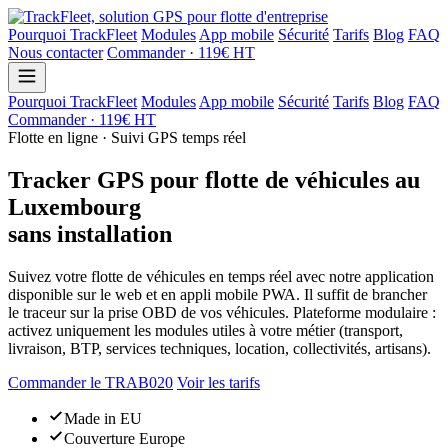
Pourquoi TrackFleet
Modules
App mobile
Sécurité
Tarifs
Blog
FAQ
Nous contacter
Commander · 119€ HT
Pourquoi TrackFleet
Modules
App mobile
Sécurité
Tarifs
Blog
FAQ
Commander · 119€ HT
Flotte en ligne · Suivi GPS temps réel
Tracker GPS pour flotte de véhicules au
Luxembourg
sans installation
Suivez votre flotte de véhicules en temps réel avec notre application
disponible sur le web et en appli mobile PWA. Il suffit de brancher
le traceur sur la prise OBD de vos véhicules. Plateforme modulaire :
activez uniquement les modules utiles à votre métier (transport,
livraison, BTP, services techniques, location, collectivités, artisans).
Commander le TRAB020
Voir les tarifs
Made in EU
Couverture Europe